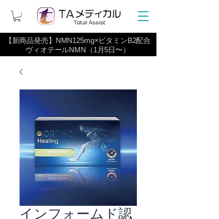
【新商品発売】NMN125mg×ビタミンB2配合
ヴィオテールNMN（1月5日〜）
インフォームド認