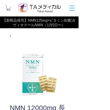
【新商品発売】NMN125mg×ビタミンB2配合
ヴィオテールNMN（1月5日〜）
NMN 12000mg 長