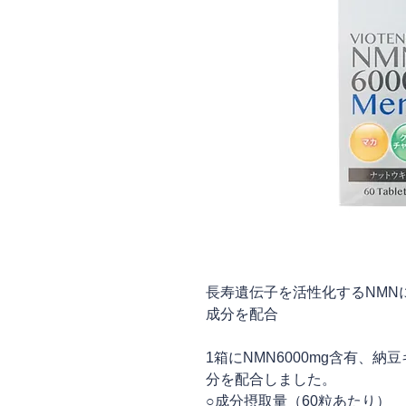
長寿遺伝子を活性化するNMN
成分を配合
1箱にNMN6000mg含有、納
分を配合しました。
○成分摂取量（60粒あたり）