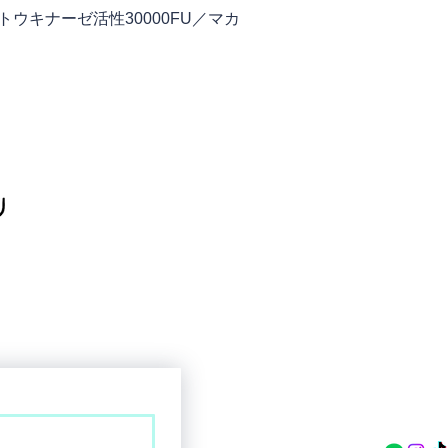
トウキナーゼ活性30000FU／マカ
〒902-
info@ta
098-987
お